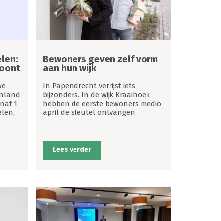
len:
Bewoners geven zelf vorm
loont
aan hun wijk
we
In Papendrecht verrijst iets
enland
bijzonders. In de wijk Kraaihoek
naf 1
hebben de eerste bewoners medio
len,
april de sleutel ontvangen
Lees verder