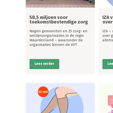
58,5 miljoen voor
IZA 
toekomstbestendige zorg
over
Negen gemeenten en 25 zorg- en
IZA – 
welzijnsorganisaties in de regio
over g
Waardenland – waaronder de
abstra
organisaties binnen de VVT
Lees verder
Lee