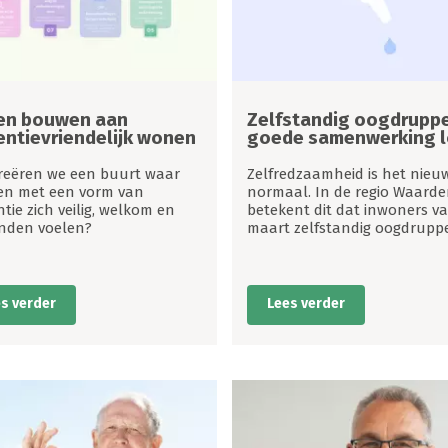
en bouwen aan
Zelfstandig oogdruppe
ntievriendelijk wonen
goede samenwerking 
reëren we een buurt waar
Zelfredzaamheid is het nieu
n met een vorm van
normaal. In de regio Waard
ie zich veilig, welkom en
betekent dit dat inwoners va
nden voelen?
maart zelfstandig oogdruppe
s verder
Lees verder