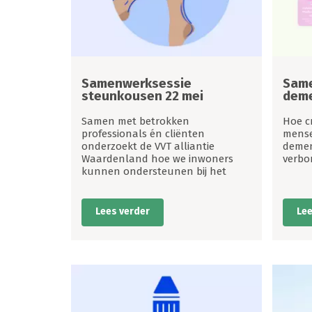
Samenwerksessie
Sam
steunkousen 22 mei
deme
Samen met betrokken
Hoe c
professionals én cliënten
mense
onderzoekt de VVT alliantie
dement
Waardenland hoe we inwoners
verbo
kunnen ondersteunen bij het
Lees verder
Lee