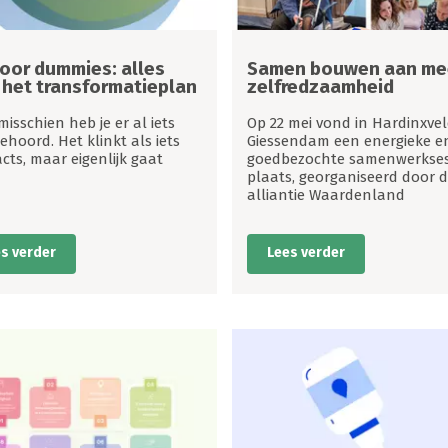
voor dummies: alles
Samen bouwen aan me
 het transformatieplan
zelfredzaamheid
misschien heb je er al iets
Op 22 mei vond in Hardinxvel
ehoord. Het klinkt als iets
Giessendam een energieke e
cts, maar eigenlijk gaat
goedbezochte samenwerkses
plaats, georganiseerd door d
alliantie Waardenland
s verder
Lees verder