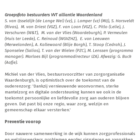
Groepsfoto bestuurders VVT alliantie Waardenland
S. van IJsseldijk (de Lange Wei) (vz), J. Lamper (vz) (MIJ), S. Harsveldt
(Rivas), M. van Driest (VGZ), F. van Loon (VGZ), C. Pitlo (Lelie), J.
Verschuren (W&T), M. van der Vlies (Waardeburgh), P. Vermeulen
(Huis ter Leede), C. Reinoud (WGVZHZ), E. van Leeuwen
(Merwelanden), A. Kallewaard (Blije Borgh), T. Stoop (Cedrah), J.
Sponselee (Salios), T. van der Wielen (PZC), M. Lenssen (programma
manager). Marloes Bijl (programmadirecteur IZA). Afwezig: G. Buck
(Aafje).
Michiel van der Vlies, bestuursvoorzitter van zorgorganisatie
Waardenburgh, is optimistisch over de toekomst van de
ouderenzorg: 'Dankzij vernieuwende woonvormen, sterke
mantelzorg en digitale ondersteuning kunnen we ook in de
toekomst persoonlijke en liefdevolle zorg aan ouderen blijven
geven. Dat past bij onze regio, waar zorg, welzijn en
gemeenschap elkaar versterken.'
Preventie voorop
Door nauwere samenwerking in de wijk kunnen zorgprofessionals
en welzijnswerkers problemen eerder signaleren en aanpakken.