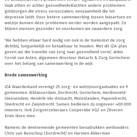
Vaak zitten er achter gezondheidsklachten andere problemen:
geldzorgen die stress veroorzaken, eenzaamheid die tot
depressie leidt. Door betere samenwerking tussen huisartsen en
welzijn kunnen deze problemen eerder worden aangepakt. Zo
blijven mensen gezonder en voorkomen we zwaardere zorg.
'We hebben elkaar hard nodig om ook in de toekomst de zorg
dichtbij, toegankelijk en betaalbaar te houden. Met dit IZA-plan
geven we die transitie van zorg naar gezondheid vorm,' aldus
Corné van Asten, algemeen directeur Huisarts & Zorg Gorinchem
over het belang van samenwerking in de wijk.
Brede samenwerking
IZA Waardenland verenigt 25 zorg- en welzijnsorganisaties en 9
gemeenten: Alblasserdam, Dordrecht, Gorinchem, Hardinxveld-
Giessendam, Hendrik-Ido-Ambacht, Molenlanden, Papendrecht,
Sliedrecht en Zwijndrecht. Samen bedienen zij ongeveer 400.000
inwoners. Ook Zorgverzekeraars Coöperatie VGZ en Zilveren
Kruis doen mee.
Namens de deelnemende gemeenten benadrukken wethouders
Chris van Benschop (Dordrecht) en Harmen Akkerman