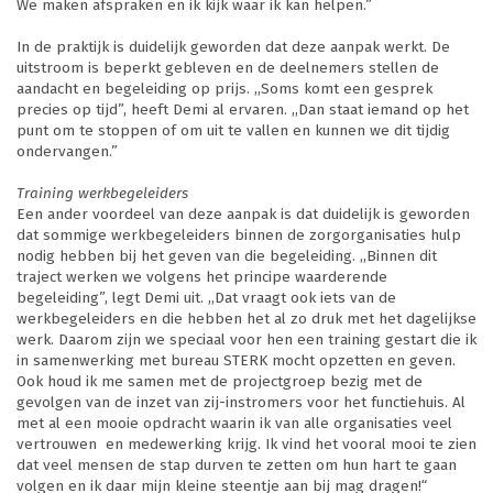
We maken afspraken en ik kijk waar ik kan helpen.”
In de praktijk is duidelijk geworden dat deze aanpak werkt. De
uitstroom is beperkt gebleven en de deelnemers stellen de
aandacht en begeleiding op prijs. ,,Soms komt een gesprek
precies op tijd”, heeft Demi al ervaren. ,,Dan staat iemand op het
punt om te stoppen of om uit te vallen en kunnen we dit tijdig
ondervangen.”
Training werkbegeleiders
Een ander voordeel van deze aanpak is dat duidelijk is geworden
dat sommige werkbegeleiders binnen de zorgorganisaties hulp
nodig hebben bij het geven van die begeleiding. ,,Binnen dit
traject werken we volgens het principe waarderende
begeleiding”, legt Demi uit. ,,Dat vraagt ook iets van de
werkbegeleiders en die hebben het al zo druk met het dagelijkse
werk. Daarom zijn we speciaal voor hen een training gestart die ik
in samenwerking met bureau STERK mocht opzetten en geven.
Ook houd ik me samen met de projectgroep bezig met de
gevolgen van de inzet van zij-instromers voor het functiehuis. Al
met al een mooie opdracht waarin ik van alle organisaties veel
vertrouwen en medewerking krijg. Ik vind het vooral mooi te zien
dat veel mensen de stap durven te zetten om hun hart te gaan
volgen en ik daar mijn kleine steentje aan bij mag dragen!“