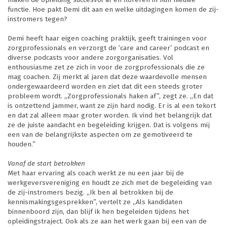
functie. Hoe pakt Demi dit aan en welke uitdagingen komen de zij-
instromers tegen?
Demi heeft haar eigen coaching praktijk, geeft trainingen voor
zorgprofessionals en verzorgt de ‘care and career’ podcast en
diverse podcasts voor andere zorgorganisaties. Vol
enthousiasme zet ze zich in voor de zorgprofessionals die ze
mag coachen. Zij merkt al jaren dat deze waardevolle mensen
ondergewaardeerd worden en ziet dat dit een steeds groter
probleem wordt. ,,Zorgprofessionals haken af”, zegt ze. ,,En dat
is ontzettend jammer, want ze zijn hard nodig. Er is al een tekort
en dat zal alleen maar groter worden. Ik vind het belangrijk dat
ze de juiste aandacht en begeleiding krijgen. Dat is volgens mij
een van de belangrijkste aspecten om ze gemotiveerd te
houden.”
Vanaf de start betrokken
Met haar ervaring als coach werkt ze nu een jaar bij de
werkgeversvereniging en houdt ze zich met de begeleiding van
de zij-instromers bezig. ,,Ik ben al betrokken bij de
kennismakingsgesprekken”, vertelt ze ,,Als kandidaten
binnenboord zijn, dan blijf ik hen begeleiden tijdens het
opleidingstraject. Ook als ze aan het werk gaan bij een van de