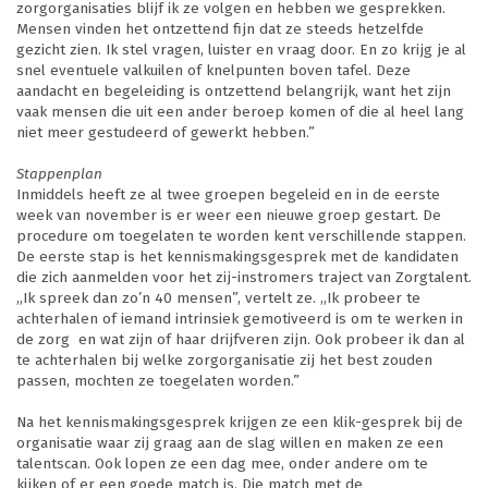
zorgorganisaties blijf ik ze volgen en hebben we gesprekken.
Mensen vinden het ontzettend fijn dat ze steeds hetzelfde
gezicht zien. Ik stel vragen, luister en vraag door. En zo krijg je al
snel eventuele valkuilen of knelpunten boven tafel. Deze
aandacht en begeleiding is ontzettend belangrijk, want het zijn
vaak mensen die uit een ander beroep komen of die al heel lang
niet meer gestudeerd of gewerkt hebben.”
Stappenplan
Inmiddels heeft ze al twee groepen begeleid en in de eerste
week van november is er weer een nieuwe groep gestart. De
procedure om toegelaten te worden kent verschillende stappen.
De eerste stap is het kennismakingsgesprek met de kandidaten
die zich aanmelden voor het zij-instromers traject van Zorgtalent.
,,Ik spreek dan zo’n 40 mensen”, vertelt ze. ,,Ik probeer te
achterhalen of iemand intrinsiek gemotiveerd is om te werken in
de zorg en wat zijn of haar drijfveren zijn. Ook probeer ik dan al
te achterhalen bij welke zorgorganisatie zij het best zouden
passen, mochten ze toegelaten worden.”
Na het kennismakingsgesprek krijgen ze een klik-gesprek bij de
organisatie waar zij graag aan de slag willen en maken ze een
talentscan. Ook lopen ze een dag mee, onder andere om te
kijken of er een goede match is. Die match met de