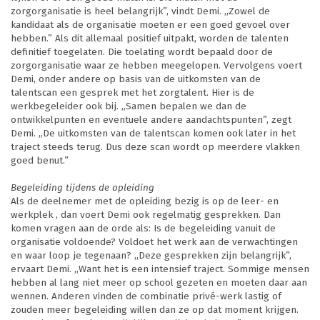
zorgorganisatie is heel belangrijk”, vindt Demi. ,,Zowel de
kandidaat als de organisatie moeten er een goed gevoel over
hebben.” Als dit allemaal positief uitpakt, worden de talenten
definitief toegelaten. Die toelating wordt bepaald door de
zorgorganisatie waar ze hebben meegelopen. Vervolgens voert
Demi, onder andere op basis van de uitkomsten van de
talentscan een gesprek met het zorgtalent. Hier is de
werkbegeleider ook bij. ,,Samen bepalen we dan de
ontwikkelpunten en eventuele andere aandachtspunten”, zegt
Demi. ,,De uitkomsten van de talentscan komen ook later in het
traject steeds terug. Dus deze scan wordt op meerdere vlakken
goed benut.”
Begeleiding tijdens de opleiding
Als de deelnemer met de opleiding bezig is op de leer- en
werkplek , dan voert Demi ook regelmatig gesprekken. Dan
komen vragen aan de orde als: Is de begeleiding vanuit de
organisatie voldoende? Voldoet het werk aan de verwachtingen
en waar loop je tegenaan? ,,Deze gesprekken zijn belangrijk”,
ervaart Demi. ,,Want het is een intensief traject. Sommige mensen
hebben al lang niet meer op school gezeten en moeten daar aan
wennen. Anderen vinden de combinatie privé-werk lastig of
zouden meer begeleiding willen dan ze op dat moment krijgen.